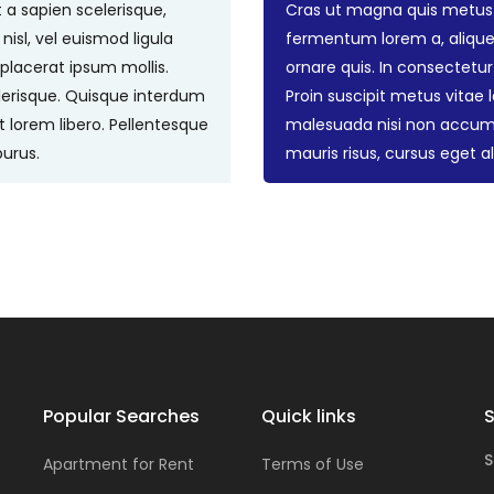
 a sapien scelerisque,
Cras ut magna quis metus t
nisl, vel euismod ligula
fermentum lorem a, aliquet 
a placerat ipsum mollis.
ornare quis. In consectetur e
lerisque. Quisque interdum
Proin suscipit metus vitae
lorem libero. Pellentesque
malesuada nisi non accums
purus.
mauris risus, cursus eget ali
Popular Searches
Quick links
S
S
Apartment for Rent
Terms of Use