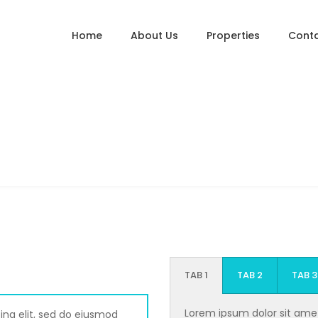
Home
About Us
Properties
Conta
TAB 1
TAB 2
TAB 3
Lorem ipsum dolor sit amet
ing elit, sed do eiusmod