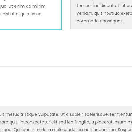
tempor incididunt ut labo
iqua. Ut enim ad minim
veniam, quis nostrud exerci
nisi ut aliquip ex ea
commodo consequat.
s metus tristique vulputate. Ut a sapien scelerisque, fermentum l
are quis. In consectetur elit sed leo fringilla, a placerat ipsum m
isque. Quisque interdum malesuada nisi non accumsan. Suspendi